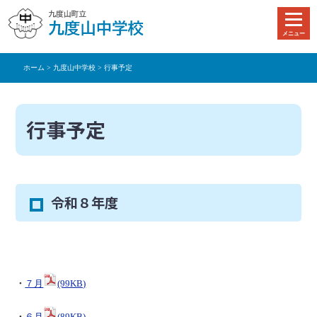
本
文
メニュー
へ
移
ホーム
>
九度山中学校
> 行事予定
動
行事予定
令和８年度
・
７月
(99KB)