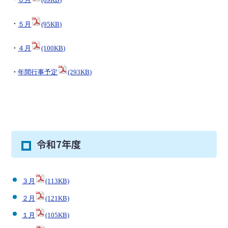
・
６月
(89KB)
・
５月
(95KB)
・
４月
(100KB)
・
年間行事予定
(293KB)
令和7年度
３月
(113KB)
２月
(121KB)
１月
(105KB)