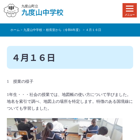
本
文
メニュー
へ
移
ホーム
>
九度山中学校
>
校長室から（令和6年度）
> ４月１６日
動
４月１６日
1 授業の様子
1年生・・・社会の授業では、地図帳の使い方について学びました。
地名を索引で調べ、地図上の場所を特定します。特徴のある国境線に
ついても学習しました。