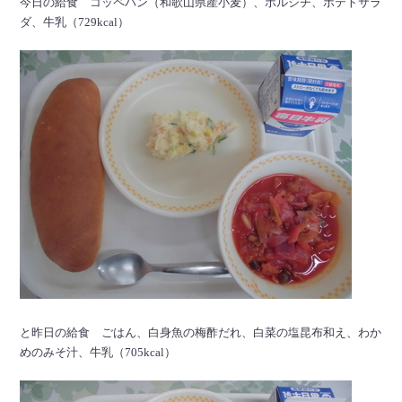
今日の給食 コッペパン（和歌山県産小麦）、ボルシチ、ポテトサラ
ダ、牛乳（729kcal）
と昨日の給食 ごはん、白身魚の梅酢だれ、白菜の塩昆布和え、わか
めのみそ汁、牛乳（705kcal）