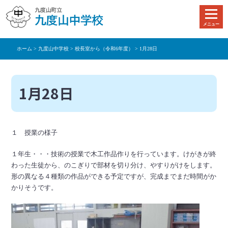
本
文
メニュー
へ
移
ホーム
>
九度山中学校
>
校長室から（令和6年度）
> 1月28日
動
1月28日
１ 授業の様子
１年生・・・技術の授業で木工作品作りを行っています。けがきが終
わった生徒から、のこぎりで部材を切り分け、やすりがけをします。
形の異なる４種類の作品ができる予定ですが、完成までまだ時間がか
かりそうです。