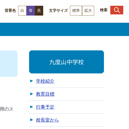
検索
背景色
白
青
黒
文字サイズ
標準
拡大
九度山中学校
学校紹介
教育目標
行事予定
用のス
校長室から