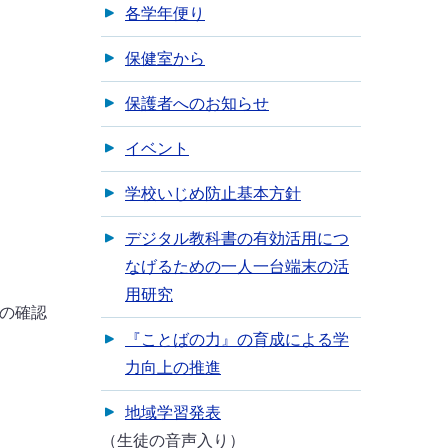
各学年便り
保健室から
保護者へのお知らせ
イベント
学校いじめ防止基本方針
デジタル教科書の有効活用につ
なげるための一人一台端末の活
用研究
の確認
『ことばの力』の育成による学
。
力向上の推進
地域学習発表
（生徒の音声入り）