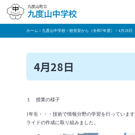
本
文
へ
移
ホーム
>
九度山中学校
>
校長室から（令和7年度）
> 4月28日
動
4月28日
１ 授業の様子
1年生・・・技術で情報分野の学習を行っていま
ライドの作成に取り組みました。