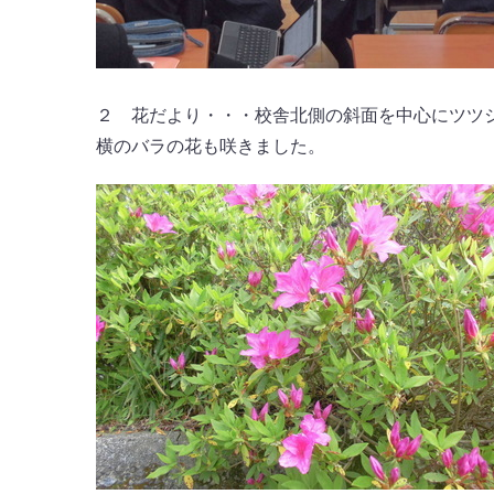
２ 花だより・・・校舎北側の斜面を中心にツツ
横のバラの花も咲きました。