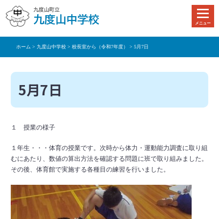
本
文
メニュー
へ
移
ホーム
>
九度山中学校
>
校長室から（令和7年度）
> 5月7日
動
5月7日
１ 授業の様子
１年生・・・体育の授業です。次時から体力・運動能力調査に取り組
むにあたり、数値の算出方法を確認する問題に班で取り組みました。
その後、体育館で実施する各種目の練習を行いました。