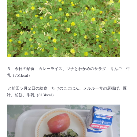
３ 今日の給食 カレーライス、ツナとわかめのサラダ、りんご、牛
乳（751kcal）
と前回５月２日の給食 たけのこごはん、メルルーサの唐揚げ、豚
汁、柏餅、牛乳（813kcal）