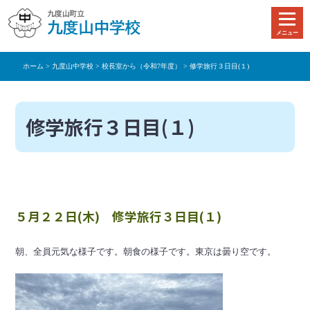
本
文
メニュー
へ
移
ホーム
>
九度山中学校
>
校長室から（令和7年度）
> 修学旅行３日目(１)
動
修学旅行３日目(１)
５月２２日(木) 修学旅行３日目(１)
朝、全員元気な様子です。朝食の様子です。東京は曇り空です。