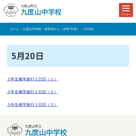
本
文
メニュー
へ
移
ホーム
>
九度山中学校
>
校長室から（令和7年度）
> 5月20日
動
5月20日
３年生修学旅行１日目（１）
３年生修学旅行１日目（２）
３年生修学旅行１日目（３）