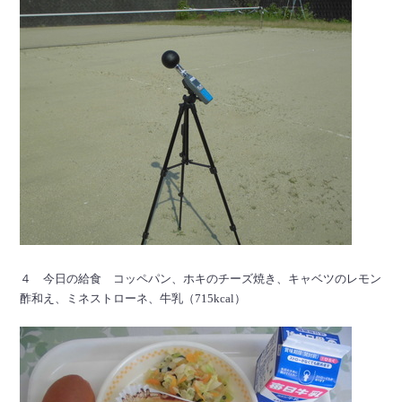
４ 今日の給食 コッペパン、ホキのチーズ焼き、キャベツのレモン
酢和え、ミネストローネ、牛乳（715kcal）