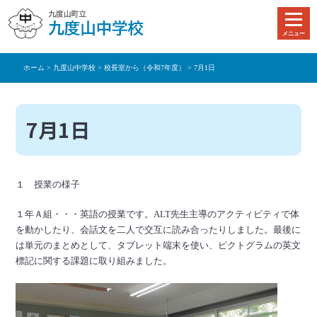
本
文
メニュー
へ
移
ホーム
>
九度山中学校
>
校長室から（令和7年度）
> 7月1日
動
7月1日
１ 授業の様子
１年Ａ組・・・英語の授業です。ALT先生主導のアクティビティで体
を動かしたり、会話文を二人で交互に読み合ったりしました。最後に
は単元のまとめとして、タブレット端末を使い、ピクトグラムの英文
標記に関する課題に取り組みました。