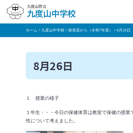
本
文
へ
移
ホーム
>
九度山中学校
>
校長室から（令和7年度）
> 8月26日
動
8月26日
１ 授業の様子
１年生・・・今日の保健体育は教室で保健の授業
性について考えました。