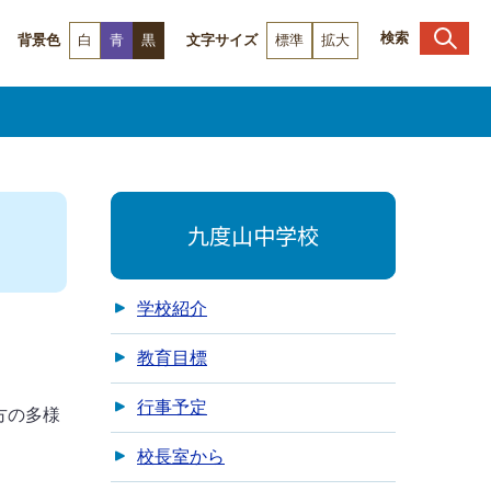
検索
背景色
白
青
黒
文字サイズ
標準
拡大
九度山中学校
学校紹介
教育目標
行事予定
方の多様
校長室から