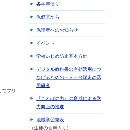
各学年便り
保健室から
保護者へのお知らせ
イベント
学校いじめ防止基本方針
デジタル教科書の有効活用につ
なげるための一人一台端末の活
用研究
してフリ
『ことばの力』の育成による学
力向上の推進
地域学習発表
（生徒の音声入り）