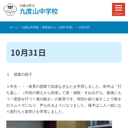
本
文
メニュー
へ
移
ホーム
>
九度山中学校
>
校長室から（令和7年度）
> 10月31日
動
10月31日
１ 授業の様子
１年生・・・体育の授業で武道なぎなたを学習しました。前半は「打
ち返し」（中段の構えから前進して面・側面・すねを打ち、最後にも
う一度面を打つ一連の動き）の復習です。何回か繰り返すことで動き
がスムーズになり、声も出るようになりました。後半は二人一組にな
り面打ちと面受けを学習しました。