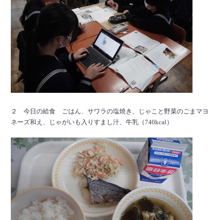
２ 今日の給食 ごはん、サワラの塩焼き、じゃこと野菜のごまマヨ
ネーズ和え、じゃがいも入りすまし汁、牛乳（740kcal）