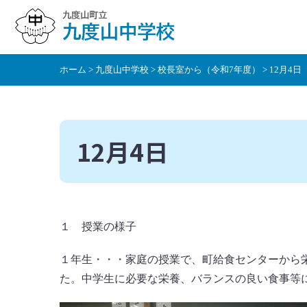
本
文
へ
移
ホーム
>
九度山中学校
>
校長室から（令和7年度）
> 12月4日
動
12月4日
１ 授業の様子
１年生・・・家庭の授業で、町給食センターから
た。中学生に必要な栄養、バランスの良い食事等