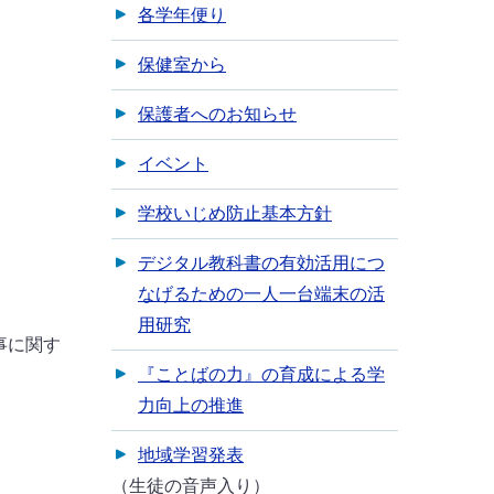
各学年便り
保健室から
保護者へのお知らせ
イベント
学校いじめ防止基本方針
デジタル教科書の有効活用につ
なげるための一人一台端末の活
用研究
事に関す
『ことばの力』の育成による学
力向上の推進
地域学習発表
（生徒の音声入り）