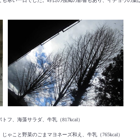
ても寒い一日でした。昨日の強風の影響もあり、イチョウの葉
フ、海藻サラダ、牛乳（817kcal）
ゃこと野菜のごまマヨネーズ和え、牛乳（765kcal）