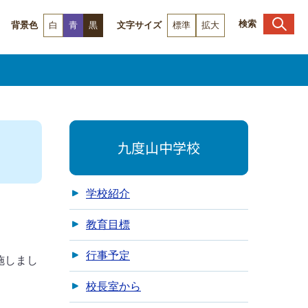
検索
背景色
白
青
黒
文字サイズ
標準
拡大
九度山中学校
学校紹介
教育目標
行事予定
施しまし
校長室から