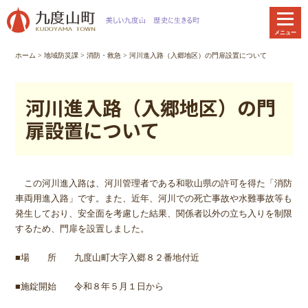
本
文
メニュー
へ
移
ホーム
>
地域防災課
>
消防・救急
> 河川進入路（入郷地区）の門扉設置について
動
河川進入路（入郷地区）の門
扉設置について
この河川進入路は、河川管理者である和歌山県の許可を得た「消防
車両用進入路」です。また、近年、河川での死亡事故や水難事故等も
発生しており、安全面を考慮した結果、関係者以外の立ち入りを制限
するため、門扉を設置しました。
■場 所 九度山町大字入郷８２番地付近
■施錠開始 令和８年５月１日から