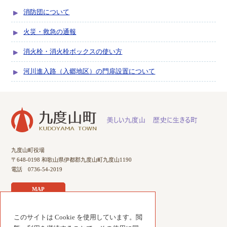
消防団について
火災・救急の通報
消火栓・消火栓ボックスの使い方
河川進入路（入郷地区）の門扉設置について
九度山町役場
〒648-0198 和歌山県伊都郡九度山町九度山1190
電話 0736-54-2019
MAP
このサイトは Cookie を使用しています。閲
サイトのご利用について