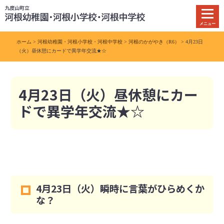
本
文
メニュー
へ
移
ホーム
>
河根幼稚園・河根小学校・河根中学校
>
河根のかがやき（R6）
> 4月23日
動
（火）昼休憩にカードで異学年交流★☆
4月23日（火）昼休憩にカー
ドで異学年交流★☆
4月23日（火）瞬時に言葉がひらめくか
な？