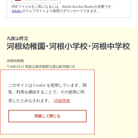
PDFファイルをご覧になるには、Adobe Acrobat Readerが必要です。
Adobe
のウェブサイトより無償でダウンロードできます。
河根幼稚園
〒648-0111 和歌山県伊都郡九度山町河根118
（現在休園中）電話番号/FAX 0736-54-4783
河根小学校
このサイトは Cookie を使用しています。閲
〒648-0111 和歌山県伊都郡九度山町河根118
覧・利用を継続することで、その使用に同
電話番号 0736-54-2270 FAX 0736-54-4922
意したとみなされます。
詳細情報
河根中学校
〒648-0111 和歌山県伊都郡九度山町河根77
同意して閉じる
電話番号 0736-54-2188 FAX 0736-54-3233
© 2014 Kudoyama town.