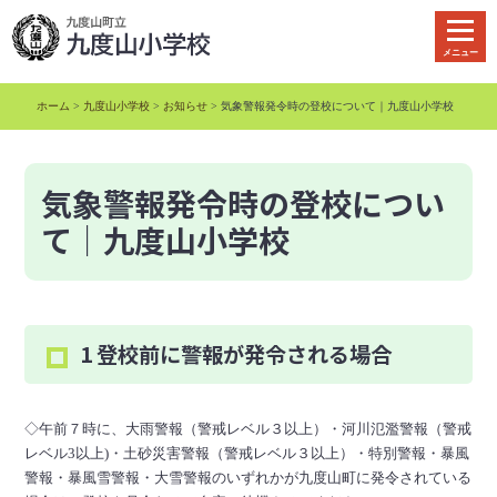
本
文
メニュー
へ
移
ホーム
>
九度山小学校
>
お知らせ
> 気象警報発令時の登校について｜九度山小学校
動
気象警報発令時の登校につい
て｜九度山小学校
1 登校前に警報が発令される場合
◇午前７時に、大雨警報（警戒レベル３以上）・河川氾濫警報（警戒
レベル3以上)・土砂災害警報（警戒レベル３以上）・特別警報・暴風
警報・暴風雪警報・大雪警報のいずれかが九度山町に発令されている