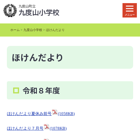
本
文
メニュー
へ
移
ホーム
>
九度山小学校
>
ほけんだより
動
ほけんだより
令和８年度
ほけんだより夏休み前号
(1058KB)
ほけんだより７月号
(1078KB)