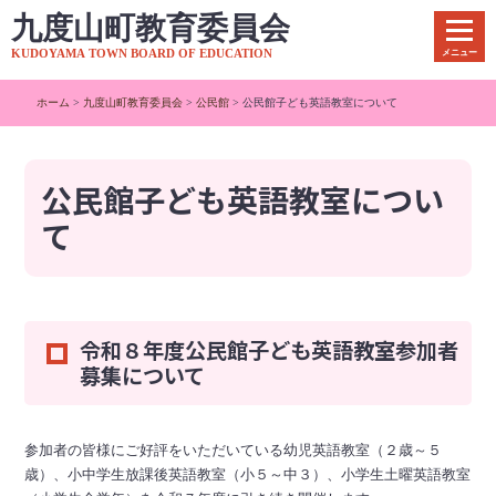
本
文
メニュー
へ
移
ホーム
>
九度山町教育委員会
>
公民館
> 公民館子ども英語教室について
動
公民館子ども英語教室につい
て
令和８年度公民館子ども英語教室参加者
募集について
参加者の皆様にご好評をいただいている幼児英語教室（２歳～５
歳）、小中学生放課後英語教室（小５～中３）、小学生土曜英語教室