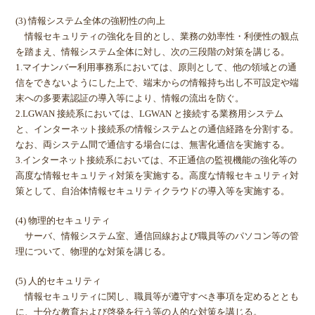
(3) 情報システム全体の強靭性の向上
情報セキュリティの強化を目的とし、業務の効率性・利便性の観点
を踏まえ、情報システム全体に対し、次の三段階の対策を講じる。
1.マイナンバー利用事務系においては、原則として、他の領域との通
信をできないようにした上で、端末からの情報持ち出し不可設定や端
末への多要素認証の導入等により、情報の流出を防ぐ。
2.LGWAN 接続系においては、LGWAN と接続する業務用システム
と、インターネット接続系の情報システムとの通信経路を分割する。
なお、両システム間で通信する場合には、無害化通信を実施する。
3.インターネット接続系においては、不正通信の監視機能の強化等の
高度な情報セキュリティ対策を実施する。高度な情報セキュリティ対
策として、自治体情報セキュリティクラウドの導入等を実施する。
(4) 物理的セキュリティ
サーバ、情報システム室、通信回線および職員等のパソコン等の管
理について、物理的な対策を講じる。
(5) 人的セキュリティ
情報セキュリティに関し、職員等が遵守すべき事項を定めるととも
に、十分な教育および啓発を行う等の人的な対策を講じる。