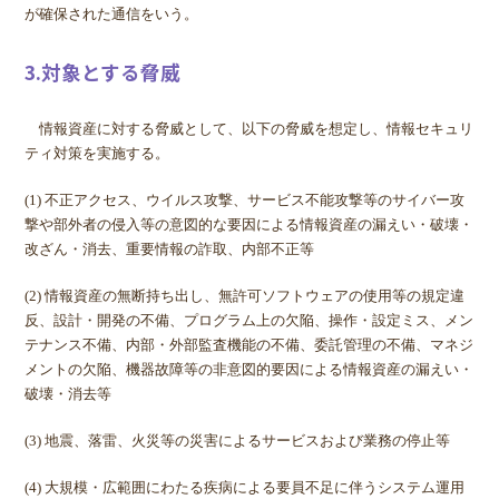
が確保された通信をいう。
3.対象とする脅威
情報資産に対する脅威として、以下の脅威を想定し、情報セキュリ
ティ対策を実施する。
(1) 不正アクセス、ウイルス攻撃、サービス不能攻撃等のサイバー攻
撃や部外者の侵入等の意図的な要因による情報資産の漏えい・破壊・
改ざん・消去、重要情報の詐取、内部不正等
(2) 情報資産の無断持ち出し、無許可ソフトウェアの使用等の規定違
反、設計・開発の不備、プログラム上の欠陥、操作・設定ミス、メン
テナンス不備、内部・外部監査機能の不備、委託管理の不備、マネジ
メントの欠陥、機器故障等の非意図的要因による情報資産の漏えい・
破壊・消去等
(3) 地震、落雷、火災等の災害によるサービスおよび業務の停止等
(4) 大規模・広範囲にわたる疾病による要員不足に伴うシステム運用