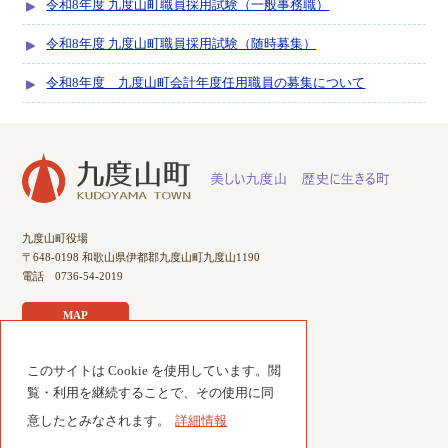
令和8年度 九度山町職員採用試験（一般事務職）
令和8年度 九度山町職員採用試験（随時募集）
令和8年度 九度山町会計年度任用職員の募集について
九度山町役場
〒648-0198 和歌山県伊都郡九度山町九度山1190
電話 0736-54-2019
MAP
このサイトは Cookie を使用しています。閲
サイトのご利用について
覧・利用を継続することで、その使用に同
個人情報について
意したとみなされます。
詳細情報
サイトマップ