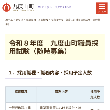
本
文
メニュー
へ
移
ホーム
>
総務課
>
職員採用・募集情報
> 令和８年度 九度山町職員採用試験（随時募
動
集）
令和８年度 九度山町職員採
用試験（随時募集）
１．採用職種・職務内容・採用予定人数
採用職種
職務内容
採用予
定人数
一般行政職（建
建築事業等における設計・施