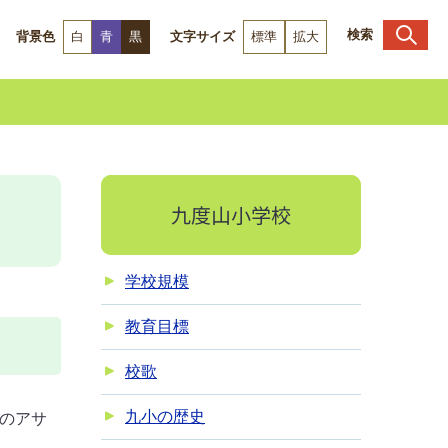
検索
背景色
白
青
黒
文字サイズ
標準
拡大
九度山小学校
学校規模
教育目標
校歌
九小の歴史
のアサ