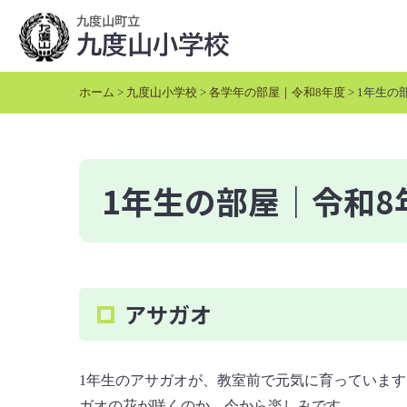
本
文
へ
移
ホーム
>
九度山小学校
>
各学年の部屋｜令和8年度
> 1年生の
動
1年生の部屋｜令和8
アサガオ
1年生のアサガオが、教室前で元気に育っていま
ガオの花が咲くのか、今から楽しみです。