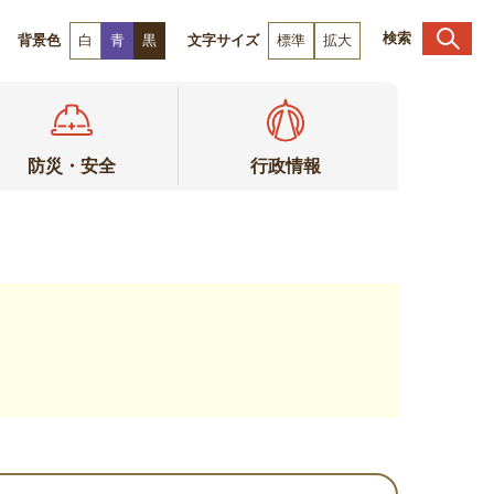
検索
背景色
白
青
黒
文字サイズ
標準
拡大
防災・安全
行政情報