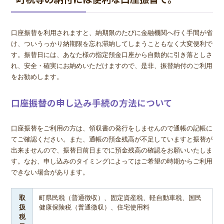
口座振替を利用されますと、納期限のたびに金融機関へ行く手間が省
け、ついうっかり納期限を忘れ滞納してしまうこともなく大変便利で
す。振替日には、あなた様の指定預金口座から自動的に引き落としさ
れ、安全・確実にお納めいただけますので、是非、振替納付のご利用
をお勧めします。
口座振替の申し込み手続の方法について
口座振替をご利用の方は、領収書の発行をしませんので通帳の記帳に
てご確認ください。また、通帳の預金残高が不足していますと振替が
出来ませんので、振替日前日までに預金残高の確認をお願いいたしま
す。なお、申し込みのタイミングによってはご希望の時期からご利用
できない場合があります。
取
町県民税（普通徴収）、固定資産税、軽自動車税、国民
扱
健康保険税（普通徴収）、住宅使用料
税