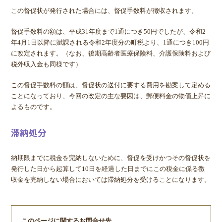
この督促状が発行された場合には、督促手数料が徴収されます。
督促手数料の額は、平成31年度まで1通につき50円でしたが、令和2
年4月1日以降に賦課される令和2年度分の町税より、1通につき100円
に改定されます。（なお、後期高齢者医療保険料、介護保険料および
税外収入金も同様です）
この督促手数料の額は、督促状の送付に要する費用を勘案して定める
ことになっており、今回の改定の主な要因は、郵便料金の物価上昇に
よるものです。
滞納処分
納期限までに税金を完納しないために、督促を受けかつその督促状を
発行した日から起算して10日を経過した日までにこの税金に係る徴
収金を完納しない場合においては滞納処分を受けることになります。
このページに関するお問合せ先