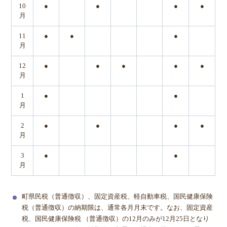
10
●
●
●
●
月
11
●
●
●
月
12
●
●
●
●
●
月
1
●
●
月
2
●
●
●
●
月
3
●
●
月
町県民税（普通徴収）、固定資産税、軽自動車税、国民健康保険
税（普通徴収）の納期限は、通常各月月末です。なお、固定資産
税、国民健康保険税 （普通徴収）の12月のみが12月25日となり