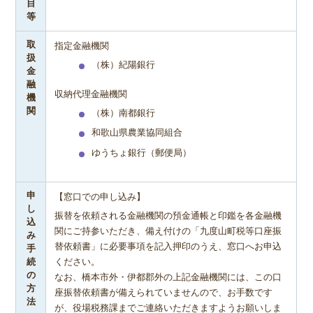
目
等
取
指定金融機関
扱
（株）紀陽銀行
金
融
収納代理金融機関
機
関
（株）南都銀行
和歌山県農業協同組合
ゆうちょ銀行（郵便局）
申
【窓口での申し込み】
し
振替を依頼される金融機関の預金通帳と印鑑を各金融機
込
関にご持参いただき、備え付けの「九度山町税等口座振
み
替依頼書」に必要事項を記入押印のうえ、窓口へお申込
手
続
ください。
の
なお、橋本市外・伊都郡外の上記金融機関には、この口
方
座振替依頼書が備えられていませんので、お手数です
法
が、役場税務課までご連絡いただきますようお願いしま