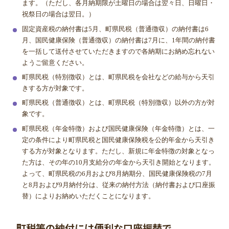
ます。（ただし、各月納期限が土曜日の場合は翌々日、日曜日・
祝祭日の場合は翌日。）
固定資産税の納付書は5月、町県民税（普通徴収）の納付書は6
月、国民健康保険（普通徴収）の納付書は7月に、1年間の納付書
を一括して送付させていただきますので各納期にお納め忘れない
ようご留意ください。
町県民税（特別徴収）とは、町県民税を会社などの給与から天引
きする方が対象です。
町県民税（普通徴収）とは、町県民税（特別徴収）以外の方が対
象です。
町県民税（年金特徴）および国民健康保険（年金特徴）とは、一
定の条件により町県民税と国民健康保険税を公的年金から天引き
する方が対象となります。ただし、新規に年金特徴の対象となっ
た方は、その年の10月支給分の年金から天引き開始となります。
よって、町県民税の6月および8月納期分、国民健康保険税の7月
と8月および9月納付分は、従来の納付方法（納付書および口座振
替）によりお納めいただくことになります。
町税等の納付には便利な口座振替で。