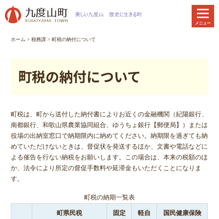
本
文
メニュー
へ
移
ホーム
>
税務課
> 町税の納付について
動
町税の納付について
町税は、町から送付した納付書によりお近くの金融機関（紀陽銀行、
南都銀行、和歌山県農業協同組合、ゆうちょ銀行【郵便局】）または
役場の出納室窓口で納期限内に納めてください。納期限を過ぎても納
めていただけないときは、督促状を発送するほか、文書や電話などに
よる催告を行ない納税をお願いします。この場合は、本来の税額のほ
か、法令により所定の督促手数料や延滞金もいただくことになりま
す。
町税の納期一覧表
町県民税
固定
軽自
国民健康保険