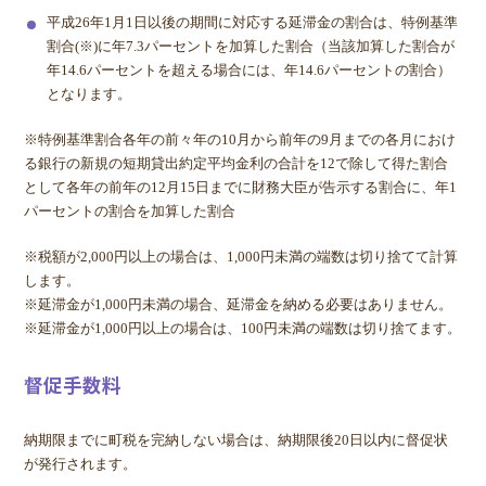
平成26年1月1日以後の期間に対応する延滞金の割合は、特例基準
割合(※)に年7.3パーセントを加算した割合（当該加算した割合が
年14.6パーセントを超える場合には、年14.6パーセントの割合）
となります。
※特例基準割合各年の前々年の10月から前年の9月までの各月におけ
る銀行の新規の短期貸出約定平均金利の合計を12で除して得た割合
として各年の前年の12月15日までに財務大臣が告示する割合に、年1
パーセントの割合を加算した割合
※税額が2,000円以上の場合は、1,000円未満の端数は切り捨てて計算
します。
※延滞金が1,000円未満の場合、延滞金を納める必要はありません。
※延滞金が1,000円以上の場合は、100円未満の端数は切り捨てます。
督促手数料
納期限までに町税を完納しない場合は、納期限後20日以内に督促状
が発行されます。