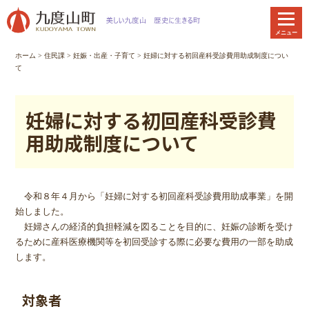
本
文
メニュー
へ
移
ホーム
>
住民課
>
妊娠・出産・子育て
> 妊婦に対する初回産科受診費用助成制度につい
動
て
妊婦に対する初回産科受診費
用助成制度について
令和８年４月から「妊婦に対する初回産科受診費用助成事業」を開
始しました。
妊婦さんの経済的負担軽減を図ることを目的に、妊娠の診断を受け
るために産科医療機関等を初回受診する際に必要な費用の一部を助成
します。
対象者