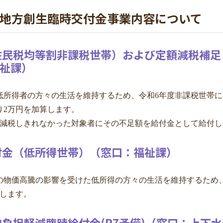
援地方創生臨時交付金事業内容について
（住民税均等割非課税世帯）および定額減
祉課）
低所得者の方々の生活を維持するため、令和6年度非課税世帯に
り2万円を加算します。
を減税しきれなかった対象者にその不足額を給付金として給付し
付金（低所得世帯）（窓口：福祉課）
の物価高騰の影響を受けた低所得の方々の生活を維持するため、
付します。
負担軽減臨時給付金(R7予備)（窓口：上下水