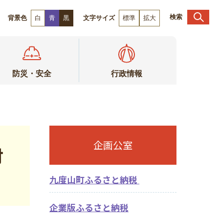
検索
背景色
白
青
黒
文字サイズ
標準
拡大
防災・安全
行政情報
企画公室
付
九度山町ふるさと納税
企業版ふるさと納税