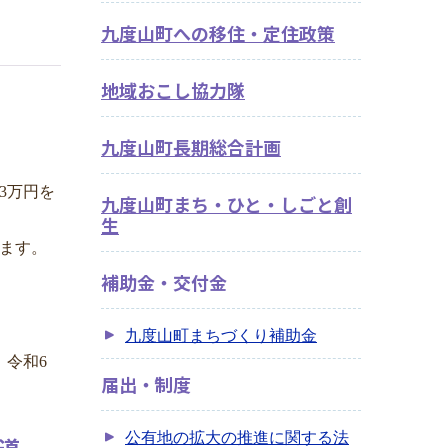
九度山町への移住・定住政策
地域おこし協力隊
税補足
九度山町長期総合計画
3万円を
九度山町まち・ひと・しごと創
生
ます。
補助金・交付金
九度山町まちづくり補助金
令和6
届出・制度
公有地の拡大の推進に関する法
道