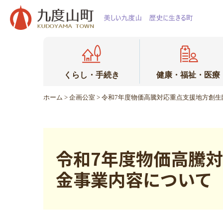
本
文
へ
移
動
くらし・手続き
健康・福祉・医療
ホーム
>
企画公室
> 令和7年度物価高騰対応重点支援地方創
令和7年度物価高騰
金事業内容について