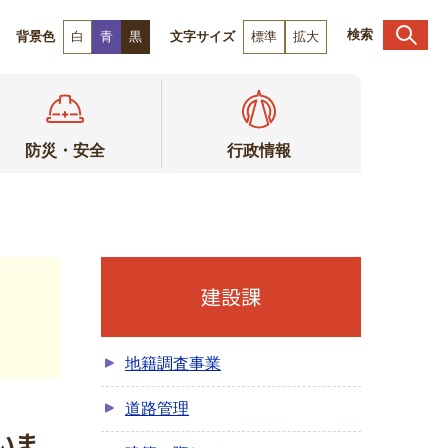
検索
背景色
白
青
黒
文字サイズ
標準
拡大
防災・安全
行政情報
建設課
地籍調査事業
道路管理
いま