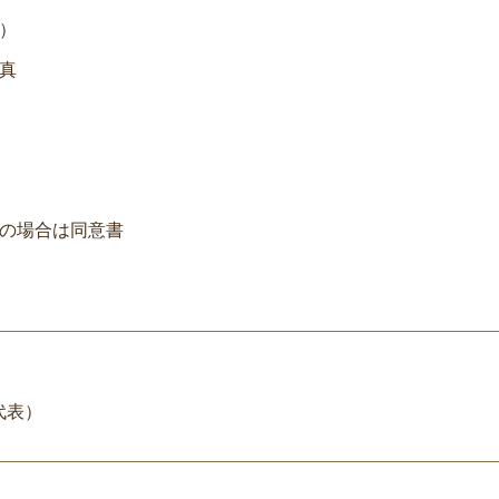
）
真
の場合は同意書
9（代表）