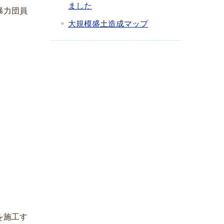
ました
暴力団員
大規模盛土造成マップ
を施工す