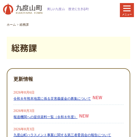
本
文
メニュー
へ
移
ホーム
>
総務課
動
総務課
更新情報
2026年8月6日
令和８年熊本地震に係る災害義援金の募集について
2026年8月3日
報道機関への提供資料一覧（令和８年度）
2026年8月3日
九度山町ハラスメント事案に関する第三者委員会の報告について