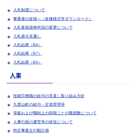
入札制度について
事業者の皆様へ（各種様式等ダウンロード）
入札参加資格申請の変更について
入札発注見通し
入札結果（R8）
入札結果（R7）
入札結果（R6）
人事
技能労務職の給与の見直し取り組み方針
九度山町の給与・定員管理等
等級および職制上の段階ごとの職員数について
人事行政の運営等の状況について
特定事業主行動計画