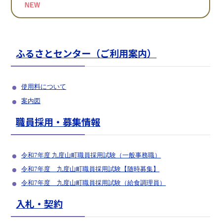
2026年6月30日
令和8年度 九度山町会計年度任用職員の募集について
ふるさとセンター（ご利用案内）
2026年6月11日
新町製施行70周年記念要覧『げんき、めぐる、くどやま』公開のお知
らせ
使用料について
2026年5月22日
案内図
等級および職制上の段階ごとの職員数について
職員採用・募集情報
2026年4月23日
個人情報ファイル簿の公表
2026年4月14日
令和7年度 九度山町職員採用試験（一般事務職）
行政手続のオンライン化状況
令和7年度 九度山町職員採用試験【随時募集】
2026年4月14日
令和7年度 九度山町職員採用試験（給食調理員）
令和8年度 入札結果
入札・契約
2026年4月1日
情報セキュリティ基本方針