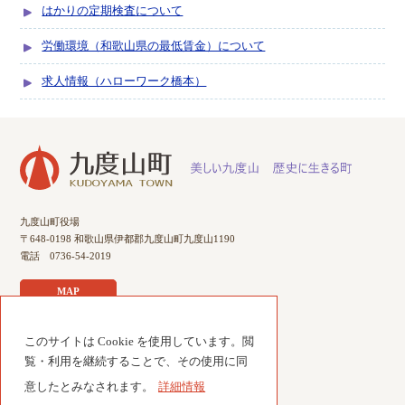
はかりの定期検査について
労働環境（和歌山県の最低賃金）について
求人情報（ハローワーク橋本）
九度山町役場
〒648-0198 和歌山県伊都郡九度山町九度山1190
電話 0736-54-2019
MAP
このサイトは Cookie を使用しています。閲
サイトのご利用について
覧・利用を継続することで、その使用に同
個人情報について
意したとみなされます。
詳細情報
サイトマップ