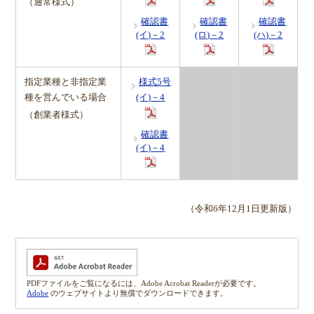
（通常様式）
確認書
確認書
確認書
(イ)－2
(ロ)－2
(ハ)－2
指定業種と非指定業
様式5号
種を営んでいる場合
(イ)－4
（創業者様式）
確認書
(イ)－4
（令和6年12月1日更新版）
PDFファイルをご覧になるには、Adobe Acrobat Readerが必要です。
Adobe
のウェブサイトより無償でダウンロードできます。