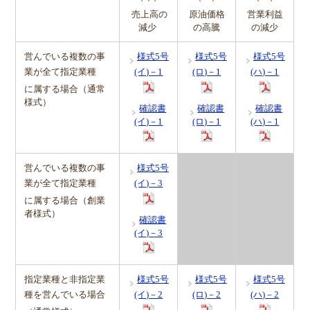
売上高の
原油価格
営業利益
減少
の高騰
の減少
営んでいる複数の事
様式5号
様式5号
様式5号
業が全て指定業種
(イ)－1
(ロ)－1
(ハ)－1
に属する場合（通常
様式）
確認書
確認書
確認書
(イ)－1
(ロ)－1
(ハ)－1
営んでいる複数の事
様式5号
業が全て指定業種
(イ)－3
に属する場合（創業
者様式）
確認書
(イ)－3
指定業種と非指定業
様式5号
様式5号
様式5号
種を営んでいる場合
(イ)－2
(ロ)－2
(ハ)－2