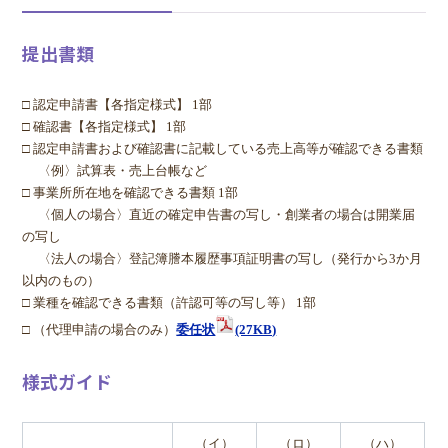
提出書類
□ 認定申請書【各指定様式】 1部
□ 確認書【各指定様式】 1部
□ 認定申請書および確認書に記載している売上高等が確認できる書類
〈例〉試算表・売上台帳など
□ 事業所所在地を確認できる書類 1部
〈個人の場合〉直近の確定申告書の写し・創業者の場合は開業届
の写し
〈法人の場合〉登記簿謄本履歴事項証明書の写し（発行から3か月
以内のもの）
□ 業種を確認できる書類（許認可等の写し等） 1部
□ （代理申請の場合のみ）
委任状
(27KB)
様式ガイド
（イ）
（ロ）
（ハ）