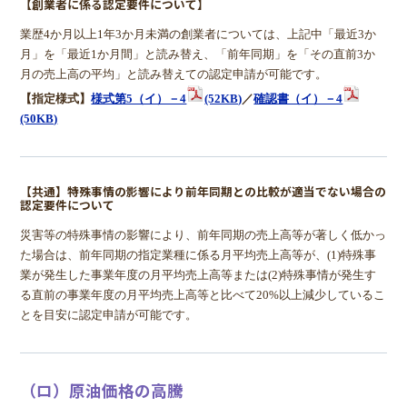
【創業者に係る認定要件について】
業歴4か月以上1年3か月未満の創業者については、上記中「最近3か
月」を「最近1か月間」と読み替え、「前年同期」を「その直前3か
月の売上高の平均」と読み替えての認定申請が可能です。
【指定様式】
様式第5（イ）－4
(52KB)
／
確認書（イ）－4
(50KB)
【共通】特殊事情の影響により前年同期との比較が適当でない場合の
認定要件について
災害等の特殊事情の影響により、前年同期の売上高等が著しく低かっ
た場合は、前年同期の指定業種に係る月平均売上高等が、(1)特殊事
業が発生した事業年度の月平均売上高等または(2)特殊事情が発生す
る直前の事業年度の月平均売上高等と比べて20%以上減少しているこ
とを目安に認定申請が可能です。
（ロ）原油価格の高騰