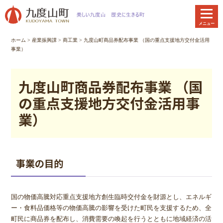
本
文
メニュー
へ
移
ホーム
>
産業振興課
>
商工業
> 九度山町商品券配布事業 （国の重点支援地方交付金活用
動
事業）
九度山町商品券配布事業 （国
の重点支援地方交付金活用事
業）
事業の目的
国の物価高騰対応重点支援地方創生臨時交付金を財源とし、エネルギ
ー・食料品価格等の物価高騰の影響を受けた町民を支援するため、全
町民に商品券を配布し、消費需要の喚起を行うとともに地域経済の活