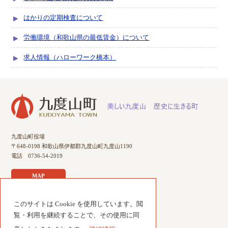
はかりの定期検査について
労働環境（和歌山県の最低賃金）について
求人情報（ハローワーク橋本）
九度山町役場
〒648-0198 和歌山県伊都郡九度山町九度山1190
電話 0736-54-2019
MAP
このサイトは Cookie を使用しています。閲
サイトのご利用について
覧・利用を継続することで、その使用に同
個人情報について