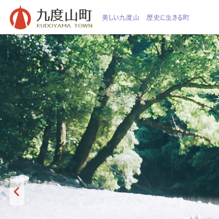
本
文
へ
移
動