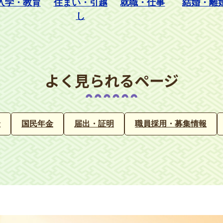
入学・教育
住まい・引越
就職・仕事
結婚・離
し
よく見られるページ
金
国民年金
届出・証明
職員採用・募集情報