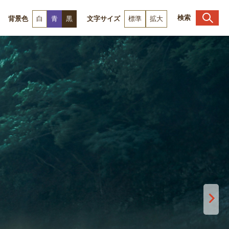
検索
背景色
白
青
黒
文字サイズ
標準
拡大