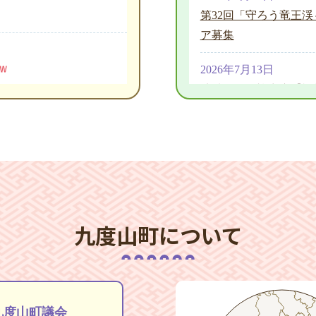
第32回「守ろう竜王
ア募集
2026年7月13日
地域おこし協力隊【福
員会の報告について
2026年7月13日
地域おこし協力隊【学
店者を募集します！
2026年6月30日
令和8年度 九度山町
九度山町について
2026年3月27日
第8回 久保の桜コンサ
2026年3月27日
花盛祭 伍芳（ウー・
九度山町議会