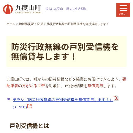
本
文
メニュー
へ
移
ホーム
>
地域防災課
>
防災
> 防災行政無線の戸別受信機を無償貸与します！
動
防災行政無線の戸別受信機を
無償貸与します！
九度山町では、町からの防災情報などを確実にお届けできるよう、
要
配慮者の方がいる世帯
を対象に、戸別受信機を
無償貸与
します。
チラシ（防災行政無線の戸別受信機を無償貸与します！）
(312KB)
戸別受信機とは