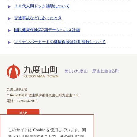
３０代人間ドック補助について
交通事故などにあったとき
国民健康保険第2期データヘルス計画
マイナンバーカードの健康保険証利用登録について
九度山町役場
〒648-0198 和歌山県伊都郡九度山町九度山1190
電話 0736-54-2019
MAP
サイトのご利用について
このサイトは Cookie を使用しています。閲
覧・利用を継続することで、その使用に同