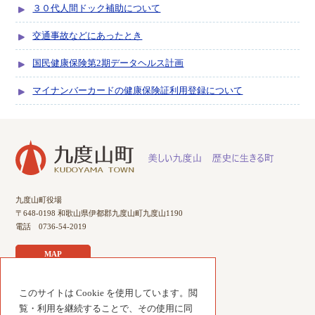
３０代人間ドック補助について
交通事故などにあったとき
国民健康保険第2期データヘルス計画
マイナンバーカードの健康保険証利用登録について
九度山町役場
〒648-0198 和歌山県伊都郡九度山町九度山1190
電話 0736-54-2019
MAP
このサイトは Cookie を使用しています。閲
サイトのご利用について
覧・利用を継続することで、その使用に同